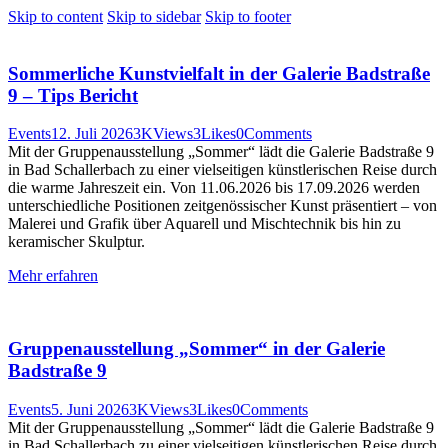
Skip to content
Skip to sidebar
Skip to footer
Sommerliche Kunstvielfalt in der Galerie Badstraße
9 – Tips Bericht
Events
12. Juli 2026
3K
Views
3
Likes
0
Comments
Mit der Gruppenausstellung „Sommer“ lädt die Galerie Badstraße 9
in Bad Schallerbach zu einer vielseitigen künstlerischen Reise durch
die warme Jahreszeit ein. Von 11.06.2026 bis 17.09.2026 werden
unterschiedliche Positionen zeitgenössischer Kunst präsentiert – von
Malerei und Grafik über Aquarell und Mischtechnik bis hin zu
keramischer Skulptur.
Mehr erfahren
Gruppenausstellung „Sommer“ in der Galerie
Badstraße 9
Events
5. Juni 2026
3K
Views
3
Likes
0
Comments
Mit der Gruppenausstellung „Sommer“ lädt die Galerie Badstraße 9
in Bad Schallerbach zu einer vielseitigen künstlerischen Reise durch