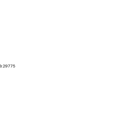
D:
29775