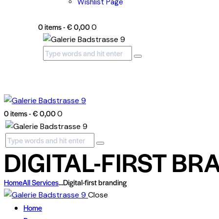
Wishlist Page
0 items
-
€ 0,00
0
0 items
-
€ 0,00
0
DIGITAL-FIRST BR
Home
All Services
...
Digital-first branding
Close
Home