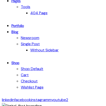
Pages
Tools
404 Page
Portfolio
Blog
Newsroom
Single Post
Without Sidebar
Shop
Shop Default
Cart
Checkout
Wishlist Page
linkedin
facebook
instagramm
youtube2