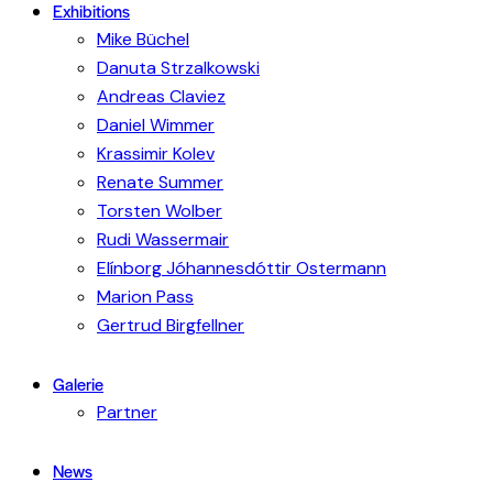
Exhibitions
Mike Büchel
Danuta Strzalkowski
Andreas Claviez
Daniel Wimmer
Krassimir Kolev
Renate Summer
Torsten Wolber
Rudi Wassermair
Elínborg Jóhannesdóttir Ostermann
Marion Pass
Gertrud Birgfellner
Galerie
Partner
News