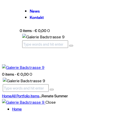
News
Kontakt
0 items
-
€ 0,00
0
0 items
-
€ 0,00
0
Home
All Portfolio items
...
Renate Summer
Close
Home