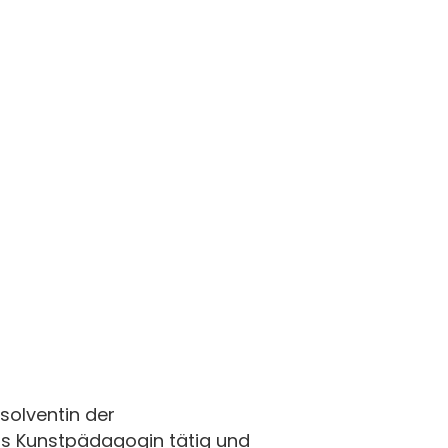
bsolventin der
ls Kunstpädagogin tätig und