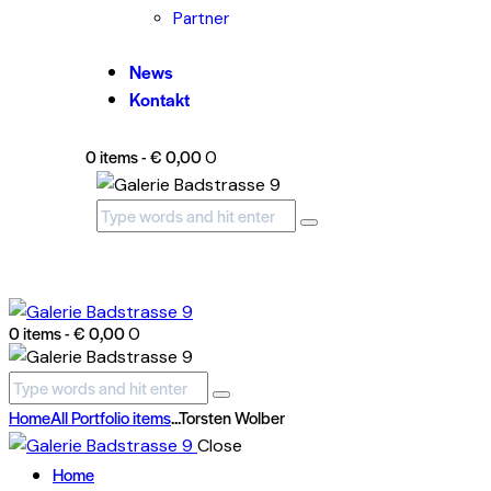
Partner
News
Kontakt
0 items
-
€ 0,00
0
0 items
-
€ 0,00
0
Home
All Portfolio items
...
Torsten Wolber
Close
Home