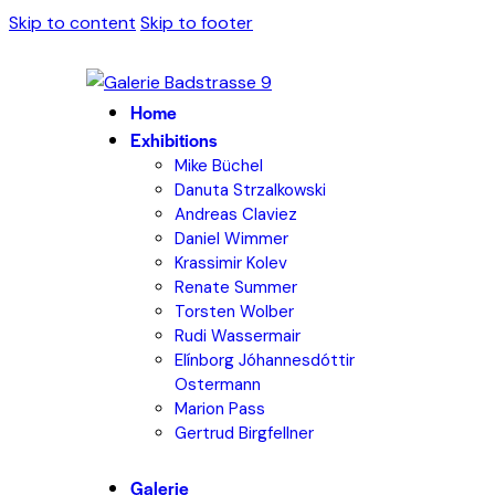
Skip to content
Skip to footer
Home
Exhibitions
Mike Büchel
Danuta Strzalkowski
Andreas Claviez
Daniel Wimmer
Krassimir Kolev
Renate Summer
Torsten Wolber
Rudi Wassermair
Elínborg Jóhannesdóttir
Ostermann
Marion Pass
Gertrud Birgfellner
Galerie