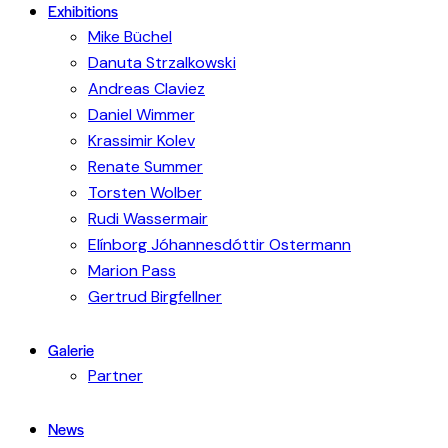
Exhibitions
Mike Büchel
Danuta Strzalkowski
Andreas Claviez
Daniel Wimmer
Krassimir Kolev
Renate Summer
Torsten Wolber
Rudi Wassermair
Elínborg Jóhannesdóttir Ostermann
Marion Pass
Gertrud Birgfellner
Galerie
Partner
News