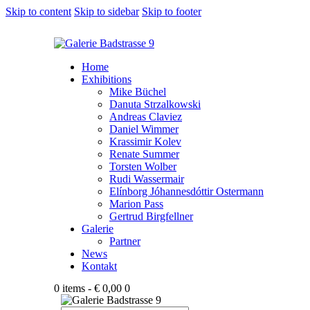
Skip to content
Skip to sidebar
Skip to footer
Home
Exhibitions
Mike Büchel
Danuta Strzalkowski
Andreas Claviez
Daniel Wimmer
Krassimir Kolev
Renate Summer
Torsten Wolber
Rudi Wassermair
Elínborg Jóhannesdóttir Ostermann
Marion Pass
Gertrud Birgfellner
Galerie
Partner
News
Kontakt
0 items
-
€ 0,00
0