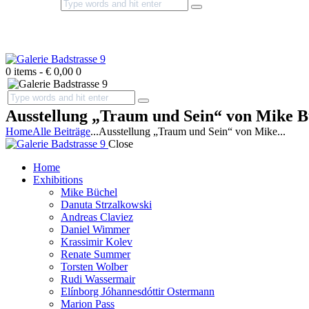
0 items
-
€ 0,00
0
Ausstellung „Traum und Sein“ von Mike Büc
Home
Alle Beiträge
...
Ausstellung „Traum und Sein“ von Mike...
Close
Home
Exhibitions
Mike Büchel
Danuta Strzalkowski
Andreas Claviez
Daniel Wimmer
Krassimir Kolev
Renate Summer
Torsten Wolber
Rudi Wassermair
Elínborg Jóhannesdóttir Ostermann
Marion Pass